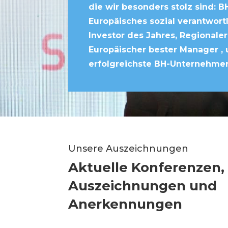
die wir besonders stolz sind: 
Europäisches sozial verantwor
Investor des Jahres, Regionale
Europäischer bester Manager ,
erfolgreichste BH-Unternehmer
Unsere Auszeichnungen
Aktuelle Konferenzen,
Auszeichnungen und
Anerkennungen