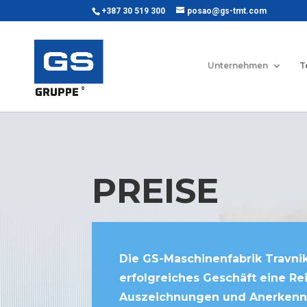
+387 30 519 300
posao@gs-tmt.com
Unternehmen
T
PREISE
Die GS-Maschinenfabrik Travnik 
erfolgreiches Geschäft eine Re
Auszeichnungen und Anerkennu