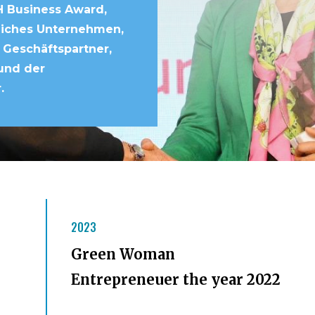
BH Business Award,
tliches Unternehmen,
r Geschäftspartner,
 und der
.
2023
Green Woman
Entrepreneuer the year 2022