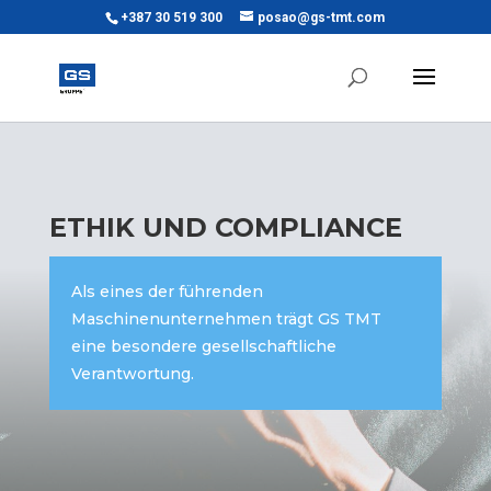
+387 30 519 300
posao@gs-tmt.com
ETHIK UND COMPLIANCE
Als eines der führenden
Maschinenunternehmen trägt GS TMT
eine besondere gesellschaftliche
Verantwortung.