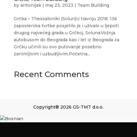
by
antonijak
|
maj 23, 2023
|
Team Building
Grčka – Thessaloníki (Solun)U travnju 2018. 136
zaposlenika tvrtke posjetilo je i uživalo u ljepoti
drugog najvećeg grada u Grčkoj, Soluna.Vožnja
autobusom do Beograda kao i let iz Beograda za
Grčku učinili su ovo putovanje posebno
zanimljivim i uzbudljivim.Početna...
Recent Comments
Copyright® 2026 GS-TMT d.o.o.