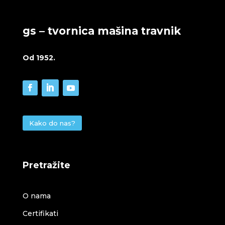
gs – tvornica mašina travnik
Od 1952.
Kako do nas?
Pretražite
O nama
Certifikati