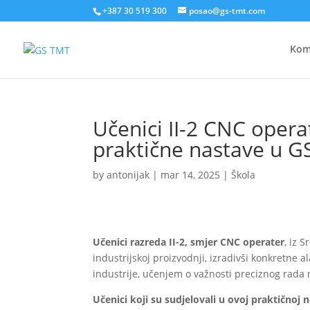
+387 30 519 300
posao@gs-tmt.com
Kom
Učenici II-2 CNC operat
praktične nastave u 
by
antonijak
|
mar 14, 2025
|
Škola
Učenici razreda II-2, smjer CNC operater
, iz 
industrijskoj proizvodnji, izradivši konkretne 
industrije, učenjem o važnosti preciznog rada
Učenici koji su sudjelovali u ovoj praktičnoj n