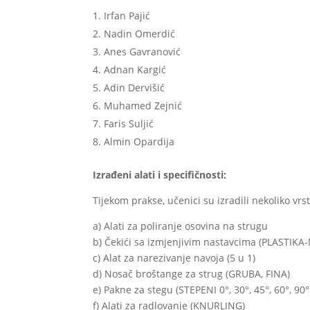
Irfan Pajić
Nadin Omerdić
Anes Gavranović
Adnan Kargić
Adin Dervišić
Muhamed Zejnić
Faris Suljić
Almin Opardija
Izrađeni alati i specifičnosti:
Tijekom prakse, učenici su izradili nekoliko vrs
a) Alati za poliranje osovina na strugu
b) Čekići sa izmjenjivim nastavcima (PLASTIKA
c) Alat za narezivanje navoja (5 u 1)
d) Nosač broštange za strug (GRUBA, FINA)
e) Pakne za stegu (STEPENI 0°, 30°, 45°, 60°, 90°
f) Alati za radlovanje (KNURLING)