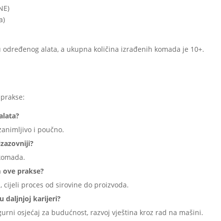
NE)
a)
u određenog alata, a ukupna količina izrađenih komada je 10+.
 prakse:
 alata?
 zanimljivo i poučno.
izazovniji?
 komada.
om ove prakse?
 cijeli proces od sirovine do proizvoda.
daljnjoj karijeri?
gurni osjećaj za budućnost, razvoj vještina kroz rad na mašini.