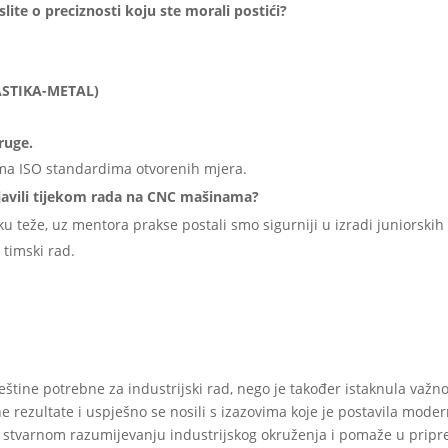
slite o preciznosti koju ste morali postići?
LASTIKA-METAL)
ruge.
rema ISO standardima otvorenih mjera.
pojavili tijekom rada na CNC mašinama?
 teže, uz mentora prakse postali smo sigurniji u izradi juniorskih
timski rad.
štine potrebne za industrijski rad, nego je također istaknula važno
 rezultate i uspješno se nosili s izazovima koje je postavila moder
i stvarnom razumijevanju industrijskog okruženja i pomaže u pripr