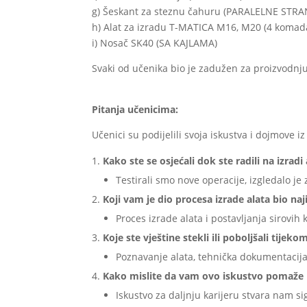
g) Šeskant za steznu čahuru (PARALELNE STRA
h) Alat za izradu T-MATICA M16, M20 (4 komad
i) Nosač SK40 (SA KAJLAMA)
Svaki od učenika bio je zadužen za proizvodnj
Pitanja učenicima:
Učenici su podijelili svoja iskustva i dojmove iz
Kako ste se osjećali dok ste radili na izradi
Testirali smo nove operacije, izgledalo je
Koji vam je dio procesa izrade alata bio naj
Proces izrade alata i postavljanja sirovih
Koje ste vještine stekli ili poboljšali tijek
Poznavanje alata, tehnička dokumentacija,
Kako mislite da vam ovo iskustvo pomaže u 
Iskustvo za daljnju karijeru stvara nam si