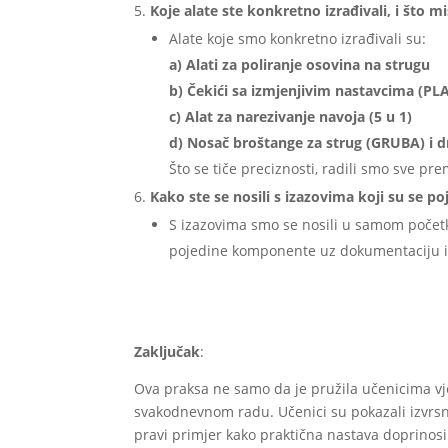
Koje alate ste konkretno izrađivali, i što mi
Alate koje smo konkretno izrađivali su:
a) Alati za poliranje osovina na strugu
b) Čekići sa izmjenjivim nastavcima (P
c) Alat za narezivanje navoja (5 u 1)
d) Nosač broštange za strug (GRUBA) i d
Što se tiče preciznosti, radili smo sve p
Kako ste se nosili s izazovima koji su se 
S izazovima smo se nosili u samom početku
pojedine komponente uz dokumentaciju i 
Zaključak
:
Ova praksa ne samo da je pružila učenicima vje
svakodnevnom radu. Učenici su pokazali izvrsne
pravi primjer kako praktična nastava doprinos