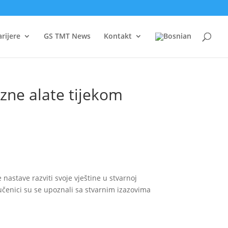
arijere
GS TMT News
Kontakt
izne alate tijekom
e nastave razviti svoje vještine u stvarnoj
, učenici su se upoznali sa stvarnim izazovima