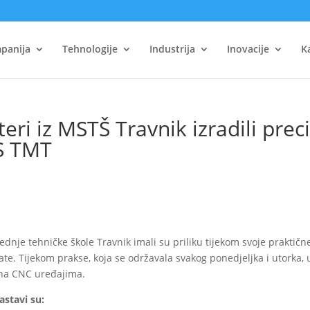
panija
Tehnologije
Industrija
Inovacije
K
eri iz MSTŠ Travnik izradili prec
GS TMT
Srednje tehničke škole Travnik imali su priliku tijekom svoje praktičn
alate. Tijekom prakse, koja se održavala svakog ponedjeljka i utorka
 na CNC uređajima.
astavi su: