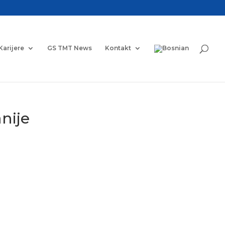
Karijere
GS TMT News
Kontakt
nije