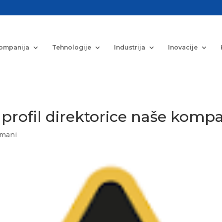
ompanija
Tehnologije
Industrija
Inovacije
rofil direktorice naše kompa
žmani