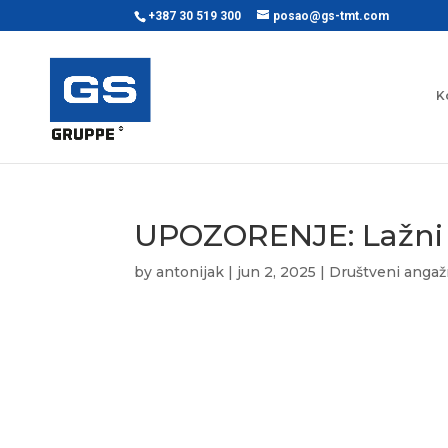
+387 30 519 300
posao@gs-tmt.com
K
UPOZORENJE: Lažni p
by
antonijak
|
jun 2, 2025
|
Društveni anga