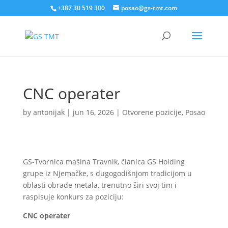
+387 30 519 300
posao@gs-tmt.com
CNC operater
by
antonijak
|
jun 16, 2026
|
Otvorene pozicije
,
Posao
GS-Tvornica mašina Travnik, članica GS Holding
grupe iz Njemačke, s dugogodišnjom tradicijom u
oblasti obrade metala, trenutno širi svoj tim i
raspisuje konkurs za poziciju:
CNC operater