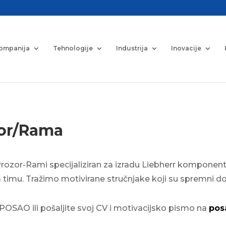
ompanija
Tehnologije
Industrija
Inovacije
zor/Rama
Prozor-Rami specijaliziran za izradu Liebherr komponen
em timu. Tražimo motivirane stručnjake koji su spremni do
AO ili pošaljite svoj CV i motivacijsko pismo na
pos