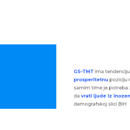
GS-TMT
ima tendenciju
prosperitetnu
poziciju n
samim time je potreba za 
da
vrati ljude iz inoz
demografskoj slici BiH