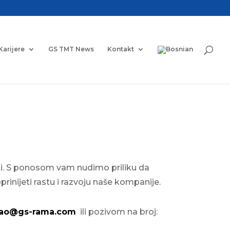
Karijere
GS TMT News
Kontakt
ti. S ponosom vam nudimo priliku da
prinijeti rastu i razvoju naše kompanije.
ao@gs-rama.com
ili pozivom na broj: