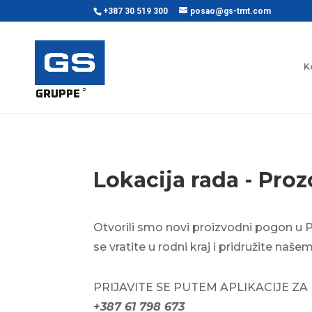
+387 30 519 300
posao@gs-tmt.com
K
Lokacija rada - Pro
Otvorili smo novi proizvodni pogon u 
se vratite u rodni kraj i pridružite naš
PRIJAVITE SE PUTEM APLIKACIJE ZA POS
+387 61 798 673