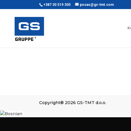
+387 30 519 300
posao@gs-tmt.com
K
Copyright® 2026 GS-TMT d.o.o.