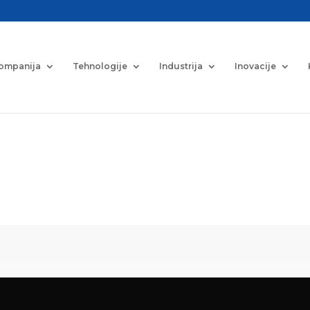
ompanija
Tehnologije
Industrija
Inovacije